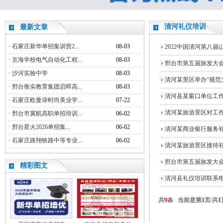
清河礼仪培训
最新文章
·
石家庄新华单招集训营2...
08-03
2022中国清河第八届
·
京海学校电气自动化工程...
08-03
邢台市第五届旅发大会
·
沙河实验中学
08-03
清河某景区举办“规范文
·
邢台衡实教育集团启晖高...
08-03
清河县某窗口单位工
·
石家庄欧曼谛时尚美业学...
07-22
清河某旅游景区对工
·
邢台市冀航高职单招培训...
06-02
·
邢台星火2026单招集...
06-02
清河某商业银行服务
·
石家庄路翔铁路中等专业...
06-02
清河某旅游景区接待
邢台市第五届旅发大
精彩图文
清河县礼仪培训联系
共
9
条 当前是第
1
页/共
1