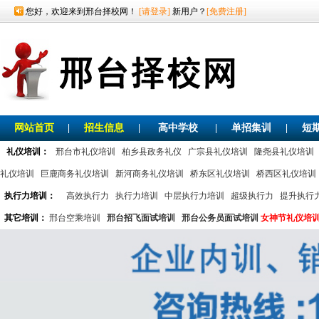
您好，欢迎来到邢台择校网！
[请登录]
新用户？
[免费注册]
网站首页
|
招生信息
|
高中学校
|
单招集训
|
短
礼仪培训：
邢台市礼仪培训
柏乡县政务礼仪
广宗县礼仪培训
隆尧县礼仪培训
礼仪培训
巨鹿商务礼仪培训
新河商务礼仪培训
桥东区礼仪培训
桥西区礼仪培训
执行力培训：
高效执行力
执行力培训
中层执行力培训
超级执行力
提升执行
其它培训：
邢台空乘培训
邢台招飞面试培训
邢台公务员面试培训
女神节礼仪培