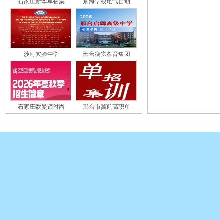
石家庄新华单招集
京海学校电气自动
沙河实验中学
邢台衡实教育集团
石家庄欧曼谛时尚
邢台市冀航高职单