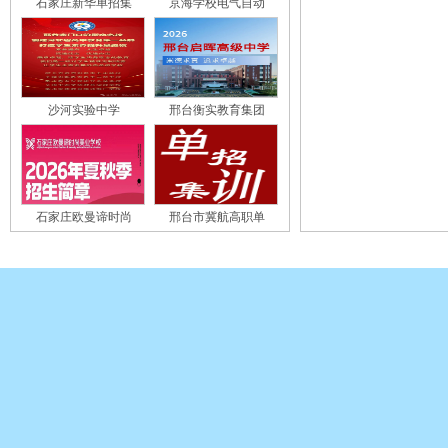
石家庄新华单招集
京海学校电气自动
沙河实验中学
邢台衡实教育集团
石家庄欧曼谛时尚
邢台市冀航高职单