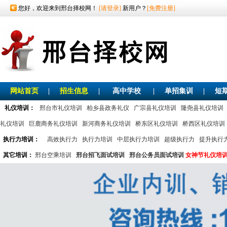
您好，欢迎来到邢台择校网！
[请登录]
新用户？
[免费注册]
网站首页
|
招生信息
|
高中学校
|
单招集训
|
短
礼仪培训：
邢台市礼仪培训
柏乡县政务礼仪
广宗县礼仪培训
隆尧县礼仪培训
礼仪培训
巨鹿商务礼仪培训
新河商务礼仪培训
桥东区礼仪培训
桥西区礼仪培训
执行力培训：
高效执行力
执行力培训
中层执行力培训
超级执行力
提升执行
其它培训：
邢台空乘培训
邢台招飞面试培训
邢台公务员面试培训
女神节礼仪培