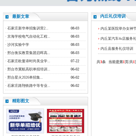
内丘礼仪培训
最新文章
·
石家庄新华单招集训营2...
08-03
内丘某医院举办女神
·
京海学校电气自动化工程...
08-03
内丘某汽车4s店服务
·
沙河实验中学
08-03
内丘县服务礼仪培训
·
邢台衡实教育集团启晖高...
08-03
·
石家庄欧曼谛时尚美业学...
07-22
共
3
条 当前是第
1
页/共
1
·
邢台市冀航高职单招培训...
06-02
·
邢台星火2026单招集...
06-02
·
石家庄路翔铁路中等专业...
06-02
精彩图文