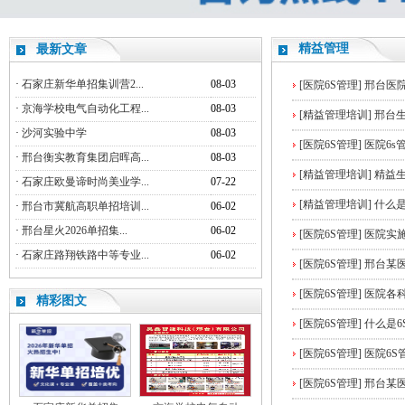
精益管理
最新文章
·
石家庄新华单招集训营2...
08-03
[医院6S管理]
邢台医
·
京海学校电气自动化工程...
08-03
[精益管理培训]
邢台
·
沙河实验中学
08-03
[医院6S管理]
医院6s
·
邢台衡实教育集团启晖高...
08-03
[精益管理培训]
精益
·
石家庄欧曼谛时尚美业学...
07-22
[精益管理培训]
什么是
·
邢台市冀航高职单招培训...
06-02
·
邢台星火2026单招集...
06-02
[医院6S管理]
医院实施
·
石家庄路翔铁路中等专业...
06-02
[医院6S管理]
邢台某
[医院6S管理]
医院各科
精彩图文
[医院6S管理]
什么是6
[医院6S管理]
医院6
[医院6S管理]
邢台某