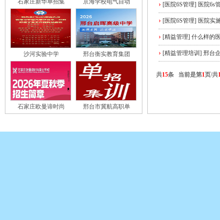
石家庄新华单招集
京海学校电气自动
[医院6S管理]
医院6s
[医院6S管理]
医院实施
[精益管理]
什么样的医
[精益管理培训]
邢台
沙河实验中学
邢台衡实教育集团
共
15
条 当前是第
1
页/共
石家庄欧曼谛时尚
邢台市冀航高职单