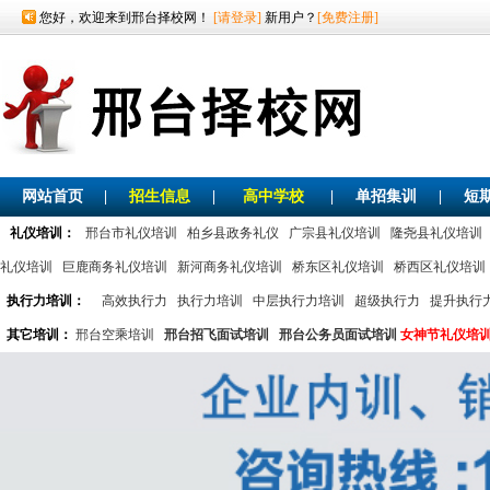
您好，欢迎来到邢台择校网！
[请登录]
新用户？
[免费注册]
网站首页
|
招生信息
|
高中学校
|
单招集训
|
短
礼仪培训：
邢台市礼仪培训
柏乡县政务礼仪
广宗县礼仪培训
隆尧县礼仪培训
礼仪培训
巨鹿商务礼仪培训
新河商务礼仪培训
桥东区礼仪培训
桥西区礼仪培训
执行力培训：
高效执行力
执行力培训
中层执行力培训
超级执行力
提升执行
其它培训：
邢台空乘培训
邢台招飞面试培训
邢台公务员面试培训
女神节礼仪培