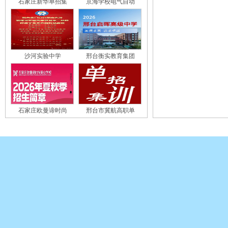
石家庄新华单招集
京海学校电气自动
沙河实验中学
邢台衡实教育集团
石家庄欧曼谛时尚
邢台市冀航高职单