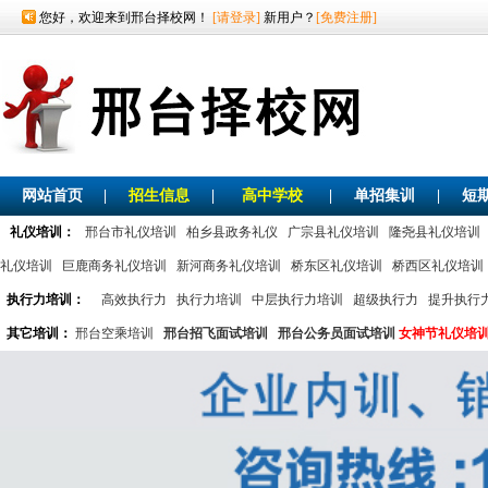
您好，欢迎来到邢台择校网！
[请登录]
新用户？
[免费注册]
网站首页
|
招生信息
|
高中学校
|
单招集训
|
短
礼仪培训：
邢台市礼仪培训
柏乡县政务礼仪
广宗县礼仪培训
隆尧县礼仪培训
礼仪培训
巨鹿商务礼仪培训
新河商务礼仪培训
桥东区礼仪培训
桥西区礼仪培训
执行力培训：
高效执行力
执行力培训
中层执行力培训
超级执行力
提升执行
其它培训：
邢台空乘培训
邢台招飞面试培训
邢台公务员面试培训
女神节礼仪培