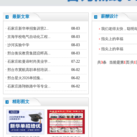
薪酬设计
最新文章
·
石家庄新华单招集训营2...
08-03
我们老得太快，聪明
·
京海学校电气自动化工程...
08-03
指尖上的幸福
·
沙河实验中学
08-03
指尖上的幸福
·
邢台衡实教育集团启晖高...
08-03
·
石家庄欧曼谛时尚美业学...
07-22
共
3
条 当前是第
1
页/共
1
·
邢台市冀航高职单招培训...
06-02
·
邢台星火2026单招集...
06-02
·
石家庄路翔铁路中等专业...
06-02
精彩图文