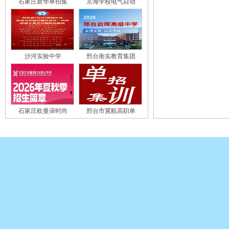
石家庄新华单招集
京海学校电气自动
沙河实验中学
邢台衡实教育集团
石家庄欧曼谛时尚
邢台市冀航高职单