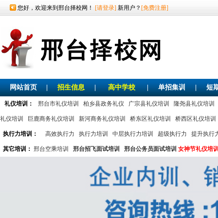
您好，欢迎来到邢台择校网！
[请登录]
新用户？
[免费注册]
网站首页
|
招生信息
|
高中学校
|
单招集训
|
短
礼仪培训：
邢台市礼仪培训
柏乡县政务礼仪
广宗县礼仪培训
隆尧县礼仪培训
礼仪培训
巨鹿商务礼仪培训
新河商务礼仪培训
桥东区礼仪培训
桥西区礼仪培训
执行力培训：
高效执行力
执行力培训
中层执行力培训
超级执行力
提升执行
其它培训：
邢台空乘培训
邢台招飞面试培训
邢台公务员面试培训
女神节礼仪培