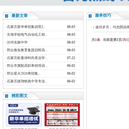
服务技巧
最新文章
·
石家庄新华单招集训营2...
08-03
途径岁月，与光阴说
·
京海学校电气自动化工程...
08-03
共
1
条 当前是第
1
页/共
1
·
沙河实验中学
08-03
·
邢台衡实教育集团启晖高...
08-03
·
石家庄欧曼谛时尚美业学...
07-22
·
邢台市冀航高职单招培训...
06-02
·
邢台星火2026单招集...
06-02
·
石家庄路翔铁路中等专业...
06-02
精彩图文