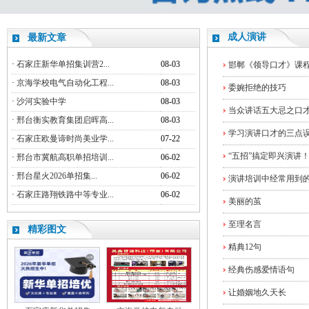
成人演讲
最新文章
·
石家庄新华单招集训营2...
08-03
邯郸《领导口才》课程
·
京海学校电气自动化工程...
08-03
委婉拒绝的技巧
·
沙河实验中学
08-03
当众讲话五大忌之口
·
邢台衡实教育集团启晖高...
08-03
学习演讲口才的三点
·
石家庄欧曼谛时尚美业学...
07-22
“五招”搞定即兴演讲
·
邢台市冀航高职单招培训...
06-02
·
邢台星火2026单招集...
06-02
演讲培训中经常用到
·
石家庄路翔铁路中等专业...
06-02
美丽的茧
至理名言
精彩图文
精典12句
经典伤感爱情语句
让婚姻地久天长