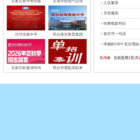
石家庄新华单招集
京海学校电气自动
人生絮语
天价微笑
经典电影对白
老乞丐一句话
沙河实验中学
邢台衡实教育集团
求婚的100个充分理由
共
29
条 当前是第
1
页/共
石家庄欧曼谛时尚
邢台市冀航高职单