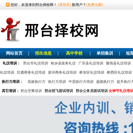
您好，欢迎来到邢台择校网！
[请登录]
新用户？
[免费注册]
网站首页
|
招生信息
|
高中学校
|
单招集训
|
短
礼仪培训：
邢台市礼仪培训
柏乡县政务礼仪
广宗县礼仪培训
隆尧县礼仪培训
礼仪培训
巨鹿商务礼仪培训
新河商务礼仪培训
桥东区礼仪培训
桥西区礼仪培训
执行力培训：
高效执行力
执行力培训
中层执行力培训
超级执行力
提升执行
其它培训：
邢台空乘培训
邢台招飞面试培训
邢台公务员面试培训
女神节礼仪培