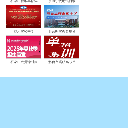
石家庄新华单招集
京海学校电气自动
沙河实验中学
邢台衡实教育集团
石家庄欧曼谛时尚
邢台市冀航高职单