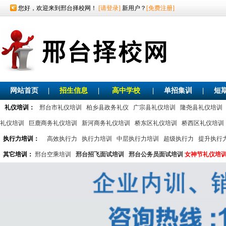
您好，欢迎来到邢台择校网！
[请登录]
新用户？
[免费注册]
网站首页
|
招生信息
|
高中学校
|
单招集训
|
短
礼仪培训：
邢台市礼仪培训
柏乡县政务礼仪
广宗县礼仪培训
隆尧县礼仪培训
礼仪培训
巨鹿商务礼仪培训
新河商务礼仪培训
桥东区礼仪培训
桥西区礼仪培训
执行力培训：
高效执行力
执行力培训
中层执行力培训
超级执行力
提升执行
其它培训：
邢台空乘培训
邢台招飞面试培训
邢台公务员面试培训
女神节礼仪培