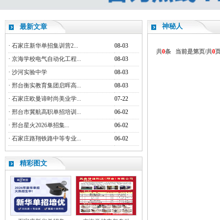
神秘人
最新文章
·
石家庄新华单招集训营2...
08-03
共
0
条 当前是第
页/共
0
·
京海学校电气自动化工程...
08-03
·
沙河实验中学
08-03
·
邢台衡实教育集团启晖高...
08-03
·
石家庄欧曼谛时尚美业学...
07-22
·
邢台市冀航高职单招培训...
06-02
·
邢台星火2026单招集...
06-02
·
石家庄路翔铁路中等专业...
06-02
精彩图文