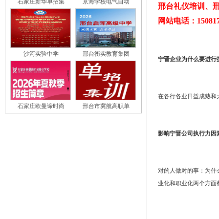
石家庄新华单招集
京海学校电气自动
邢台礼仪培训、邢
网站电话：150817
沙河实验中学
邢台衡实教育集团
宁晋企业为什么要进行
在各行各业日益成熟和
石家庄欧曼谛时尚
邢台市冀航高职单
影响宁晋公司执行力因
对的人做对的事：为什
业化和职业化两个方面