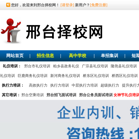
您好，欢迎来到邢台择校网！
[请登录]
新用户？
[免费注册]
网站首页
|
招生信息
|
高中学校
|
单招集训
|
短
礼仪培训：
邢台市礼仪培训
柏乡县政务礼仪
广宗县礼仪培训
隆尧县礼仪培训
礼仪培训
巨鹿商务礼仪培训
新河商务礼仪培训
桥东区礼仪培训
桥西区礼仪培训
执行力培训：
高效执行力
执行力培训
中层执行力培训
超级执行力
提升执行
其它培训：
邢台空乘培训
邢台招飞面试培训
邢台公务员面试培训
女神节礼仪培