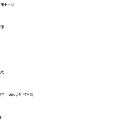
认知不一致
管理
一致
职责、岗位说明书不清
力