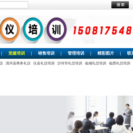
|
党建培训
|
销售培训
|
管理培训
|
精彩图片
|
联
仪
清河县商务礼仪
任县礼仪培训
沙河市礼仪培训
临城礼仪培训
临西礼仪培训